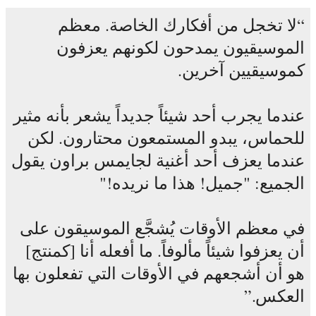
لا تخجل من أفكارك الخاصة. معظم
الموسيقيون يمدحون لكونهم يعزفون
كموسيقيين آخرين.
عندما يجرب أحد شيئاً جديداً يشعر بأنه مثير
للحماس، يبدو المستمعون محتارون. لكن
عندما يعزف أحد أغنية لجايمس براون يقول
الجميع: "جميل! هذا ما نريده!"
في معظم الأوقات يُشجَّع الموسيقون على
أن يعزفوا شيئاً مألوفاً. ما أفعله أنا [كمنتج]
هو أن أشجعهم في الأوقات التي تفعلون بها
العكس.