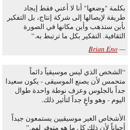
بكلمة "وضعها" أنا لا أعني فقط إيجاد
طريقة لإيصالها إلى شركة إنتاج، بل التفكير
بأين ستذهب وأين مكانها في الصورة
الثقافية. التفكير بكل ما ترتبط به.
Brian Eno
الشخص الذي ليس موسيقياً دائماً
متحمس لأن يصنع الموسيقى - يكون سعيدا
جداً بالجلوس وعزف نوطة واحدة طوال
اليوم - وهو واعٍ جداً لتأثير ذلك.
الأشخاص الغير موسيقيين يستمعون جيداً
أحياناً لأن ذلك كل ما هو متوفر لهم.