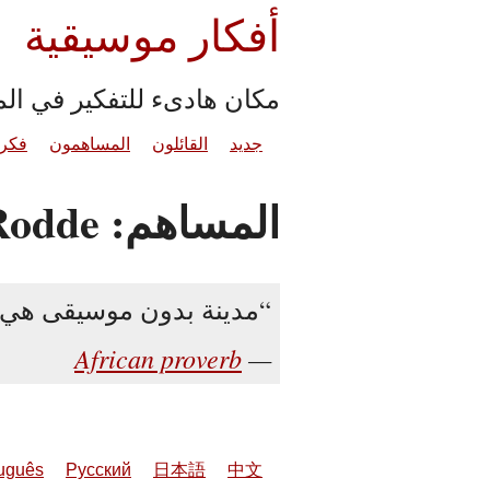
أفكار موسيقية
مكان هادىء للتفكير في ال
جديد
القائلون
المساهمون
فكرة
المساهم: Matthieu Rodde
مدينة بدون موسيقى هي م
African proverb
uguês
Русский
日本語
中文