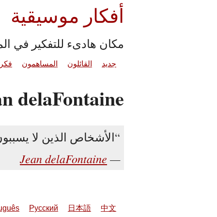
أفكار موسيقية
مكان هادىء للتفكير في ال
جديد
القائلون
المساهمون
فكرة
an delaFontaine
الأشخاص الذين لا يسبب
Jean delaFontaine
uguês
Русский
日本語
中文